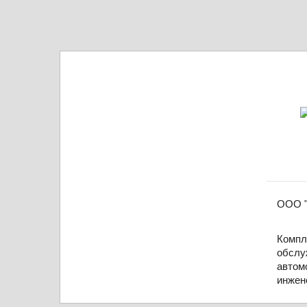
ООО "
Компл
обслу
автом
инжен