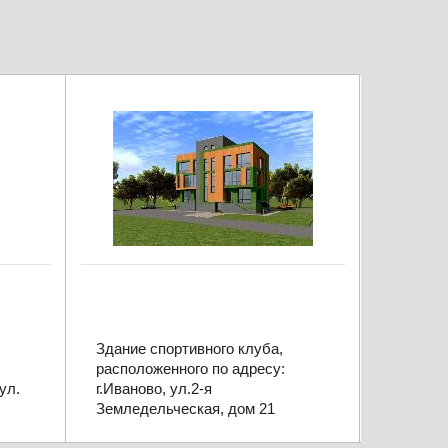
ООО «
Здание спортивного клуба,
Проектн
расположенного по адресу:
строите
ул.
г.Иваново, ул.2-я
Земледельческая, дом 21