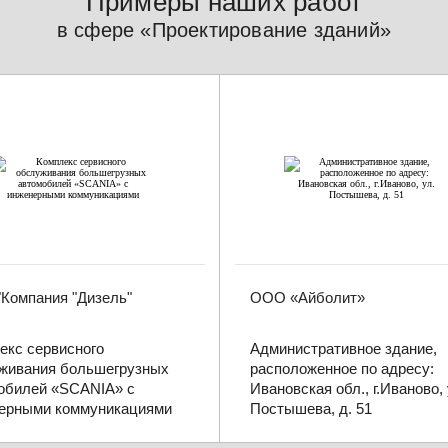
Примеры наших работ
в сфере «Проектирование зданий»
Компания "Дизель"
ООО «Айболит»
екс сервисного
Административное здание,
живания большегрузных
расположенное по адресу:
обилей «SCANIA» с
Ивановская обл., г.Иваново, 
ерными коммуникациями
Постышева, д. 51