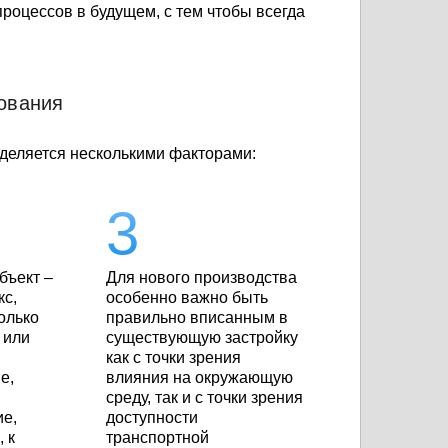
роцессов в будущем, с тем чтобы всегда
ования
еляется несколькими факторами:
ъект –
Для нового производства
кс,
особенно важно быть
олько
правильно вписанным в
 или
существующую застройку
как с точки зрения
е,
влияния на окружающую
-
среду, так и с точки зрения
ие,
доступности
 к
транспортной