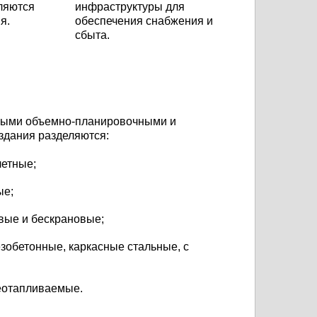
ляются
инфраструктуры для
я.
обеспечения снабжения и
сбыта.
ными объемно-планировочными и
здания разделяются:
летные;
ые;
вые и бескрановые;
зобетонные, каркасные стальные, с
еотапливаемые.